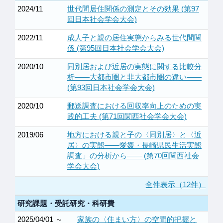
2024/11
世代間居住関係の測定とその効果 (第97
回日本社会学会大会)
2022/11
成人子と親の居住実態からみる世代間関
係 (第95回日本社会学会大会)
2020/10
同別居および近居の実態に関する比較分
析――大都市圏と非大都市圏の違い――
(第93回日本社会学会大会)
2020/10
郵送調査における回収率向上のための実
践的工夫 (第71回関西社会学会大会)
2019/06
地方における親と子の〈同別居〉と〈近
居〉の実態――愛媛・長崎県民生活実態
調査」の分析から―― (第70回関西社会
学会大会)
全件表示（12件）
研究課題・受託研究・科研費
2025/04/01 ～
家族の〈住まい方〉の空間的把握と