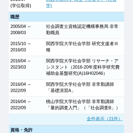
(学位取得)
学)
職歴
2005/04 ～
社会調査士資格認定機構事務局 非常
2008/03
勤職員
2015/10 ～
関西学院大学社会学部 研究支援者Ⅲ
2016/03
種
2016/04 ～
関西学院大学社会学部 リサーチ・ア
2023/03
シスタント（2016-20年度科学研究費
補助金基盤研究(A)16H02046）
2016/04 ～
関西学院大学社会学部 非常勤講師
2022/09
「基礎演習A」
2016/04 ～
桃山学院大学社会学部 非常勤講師
2022/09
「量的調査入門」（「社会調査B」）
全件表示（21件）
資格・免許