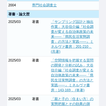
2004
専門社会調査士
著書・論文歴
2025/03
著書
「サンプリング設計と抽出
作業」大谷信介編『社会調
査が変える自治体政策の未
来――「県民生活実態調
査」の方法と実践――』ミ
ネルヴァ書房：201-210．
(共著)
2025/03
著書
「空間情報を把握する質問
の開発と分析の試み」大谷
信介編『社会調査が変える
自治体政策の未来――「県
民生活実態調査」の方法と
実践――』ミネルヴァ書
房：143-169． (単著)
2025/03
著書
「親と子の〈住まい方〉の
実態把握とその効果の測