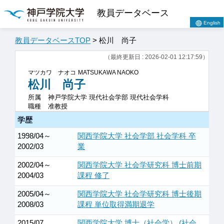
教員データベース
English
教員データベースTOP
> 松川 尚子
（最終更新日 : 2026-02-01 12:17:59）
マツカワ ナオコ
MATSUKAWA NAOKO
松川 尚子
所属
神戸学院大学 現代社会学部 現代社会学科
職種
准教授
学歴
1998/04～
関西学院大学 社会学部 社会学科 卒
2002/03
業
2002/04～
関西学院大学 社会学研究科 博士前期
2004/03
課程 修了
2005/04～
関西学院大学 社会学研究科 博士後期
2008/03
課程 単位取得満期退学
2015/07
関西学院大学 博士（社会学） (社会