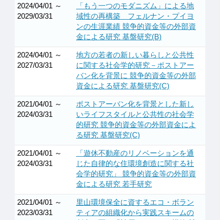
2024/04/01 ～
「もう一つのモダニズム」による地
2029/03/31
域性の再構築 フェルナン・プイヨ
ンの生涯業績 競争的資金等の外部資
金による研究 基盤研究(B)
2024/04/01 ～
地方の若者の新しい暮らしと公共性
2027/03/31
に関する社会学的研究－ポストアー
バン化を背景に 競争的資金等の外部
資金による研究 基盤研究(C)
2021/04/01 ～
ポストアーバン化を背景とした新し
2024/03/31
いライフスタイルと公共性の社会学
的研究 競争的資金等の外部資金によ
る研究 基盤研究(C)
2021/04/01 ～
「遊休不動産のリノベーションを通
2024/03/31
じた自律的な住環境創造に関する社
会学的研究」 競争的資金等の外部資
金による研究 若手研究
2021/04/01 ～
里山環境保全に資するエコ・ボラン
2023/03/31
ティアの組織化から実践スキームの