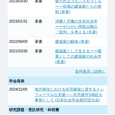
2023/03/30
著書
愛されるコモンズをつくる
ーー街場の建築家たちの挑
戦 (単著)
2023/01/31
著書
消費と労働の文化社会学
ーーやりがい搾取以降の
「批判」を考える (共著)
2022/06/09
著書
建築家の解体 (単著)
2021/03/30
著書
建築家として生きるーー職
業としての建築家の社会学
(単著)
全件表示（10件）
学会発表
2024/11/09
地方移住における住宅確保に資するイン
フォーマルな支援——京丹後市S地区を
事例として (日本社会学会第97回大会)
研究課題・受託研究・科研費