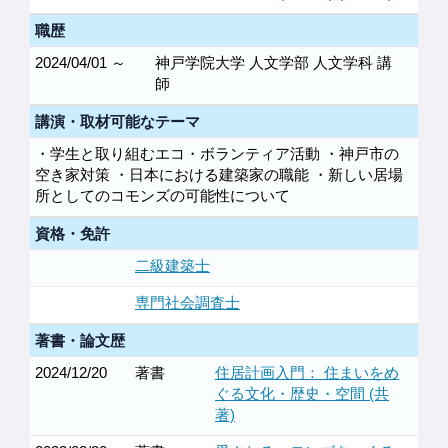
職歴
2024/04/01 ～
神戸学院大学 人文学部 人文学科 講
師
講演・取材可能なテーマ
・学生と取り組むエコ・ボランティア活動 ・神戸市の
空き家対策 ・日本における建築家の職能 ・新しい居場
所としてのコモンズの可能性について
資格・免許
二級建築士
専門社会調査士
著書・論文歴
2024/12/20
著書
住居計画入門： 住まいをめ
ぐる文化・歴史・空間 (共
著)