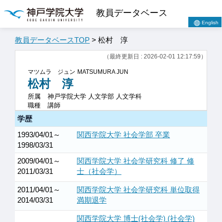
教員データベース
English
教員データベースTOP
> 松村 淳
（最終更新日 : 2026-02-01 12:17:59）
マツムラ ジュン
MATSUMURA JUN
松村 淳
所属
神戸学院大学 人文学部 人文学科
職種
講師
学歴
1993/04/01～
関西学院大学 社会学部 卒業
1998/03/31
2009/04/01～
関西学院大学 社会学研究科 修了 修
2011/03/31
士（社会学）
2011/04/01～
関西学院大学 社会学研究科 単位取得
2014/03/31
満期退学
関西学院大学 博士(社会学) (社会学)