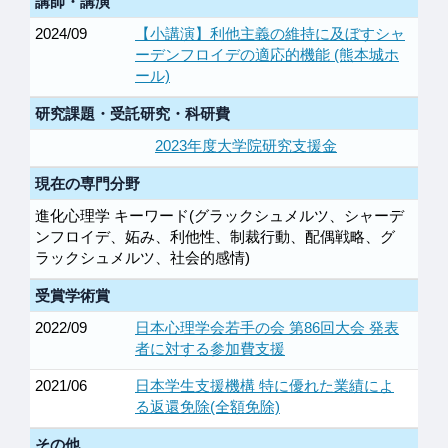
講師・講演
2024/09
【小講演】利他主義の維持に及ぼすシャ
ーデンフロイデの適応的機能 (熊本城ホ
ール)
研究課題・受託研究・科研費
2023年度大学院研究支援金
現在の専門分野
進化心理学 キーワード(グラックシュメルツ、シャーデ
ンフロイデ、妬み、利他性、制裁行動、配偶戦略、グ
ラックシュメルツ、社会的感情)
受賞学術賞
2022/09
日本心理学会若手の会 第86回大会 発表
者に対する参加費支援
2021/06
日本学生支援機構 特に優れた業績によ
る返還免除(全額免除)
その他