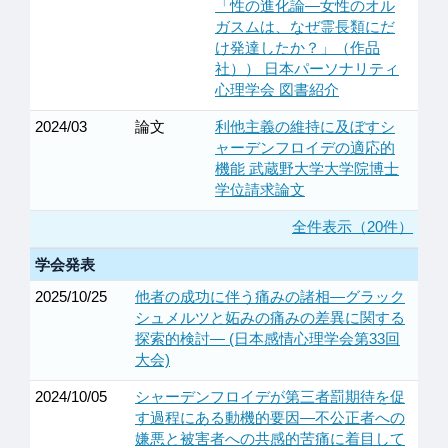
「性の進化論—女性のオル
ガスムは、なぜ霊長類にだ
け発達したか？」（作品
社）） 日本パーソナリティ
心理学会 図書紹介
2024/03
論文
利他主義の維持に及ぼすシ
ャーデンフロイデの適応的
機能 武蔵野大学大学院博士
学位請求論文
全件表示（20件）
学会発表
2025/10/25
他者の成功に伴う痛みの諸相―グラック
シュメルツと妬みの痛みの差異に関する
探索的検討― (日本感情心理学会第33回
大会)
2024/10/05
シャーデンフロイデが第三者罰期待を促
す過程にある動機的要因—不公正者への
嫌悪と被害者への共感的苦痛に着目して