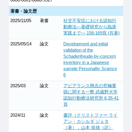
著書・論文歴
2025/11/05
著書
社交不安症における認知行
動療法―基礎研究から臨床
実践まで―,158-169頁 (共著)
2025/05/14
論文
Development and initial
validation of the
Schadenfreude-by-concern
inventory in a Japanese
sample Personality Science
6
2025/03
論文
アピアランス懸念の究極要
因に関する一瞥 武蔵野大学
認知行動療法研究所 6,35-41
頁
2024/11
論文
書評（クリストファー ライ
アン・カシルダ ジェタ
（著），山本 規雄（訳）