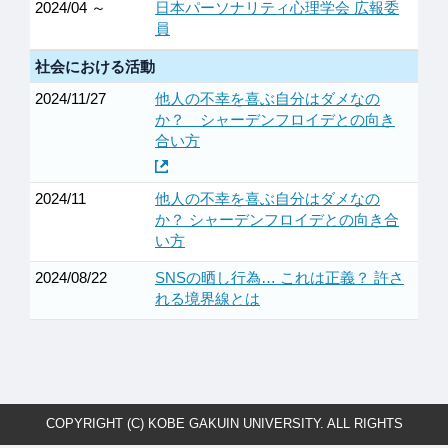
2024/04 ～
日本パーソナリティ心理学会 広報委
員
社会における活動
2024/11/27
他人の不幸を喜ぶ自分はダメなの
か？ シャーデンフロイデとの向き
合い方
2024/11
他人の不幸を喜ぶ自分はダメなの
か？ シャーデンフロイデとの向き合
い方
2024/08/22
SNSの晒し行為… これは正義？ 許さ
れる境界線とは
COPYRIGHT (C) KOBE GAKUIN UNIVERSITY. ALL RIGHTS