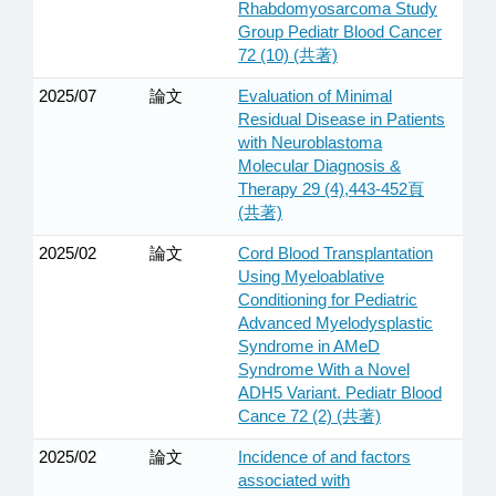
Rhabdomyosarcoma Study
Group Pediatr Blood Cancer
72 (10) (共著)
2025/07
論文
Evaluation of Minimal
Residual Disease in Patients
with Neuroblastoma
Molecular Diagnosis &
Therapy 29 (4),443-452頁
(共著)
2025/02
論文
Cord Blood Transplantation
Using Myeloablative
Conditioning for Pediatric
Advanced Myelodysplastic
Syndrome in AMeD
Syndrome With a Novel
ADH5 Variant. Pediatr Blood
Cance 72 (2) (共著)
2025/02
論文
Incidence of and factors
associated with