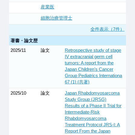
産業医
細胞治療管理士
全件表示（7件）
著書・論文歴
2025/11
論文
Retrospective study of stage
IV extracranial germ cell
tumors: A report from the
Japan Children's Cancer
Group Pediatrics Internationa
67 (1) (共著)
2025/10
論文
Japan Rhabdomyosarcoma
Study Group (JRSG)
Results of a Phase II Trial for
Intermediate-Risk
Rhabdomyosarcoma
Treatment Protocol JRS-I: A
Report From the Japan