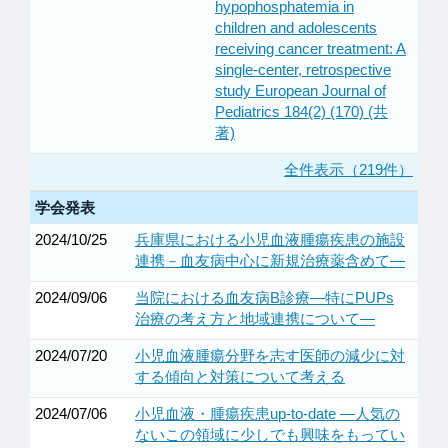
hypophosphatemia in
children and adolescents
receiving cancer treatment: A
single-center, retrospective
study European Journal of
Pediatrics 184(2) (170) (共
著)
全件表示（219件）
学会発表
2024/10/25
兵庫県における小児血液腫瘍疾患の施設
連携－血友病中心に新規治療薬含めて―
2024/09/06
当院における血友病B診療―特にPUPs
治療の考え方と地域連携について―
2024/07/20
小児血液腫瘍分野を志す医師の減少に対
する傾向と対策について考える
2024/07/06
小児血液・腫瘍疾患up-to-date ―人気の
ないこの領域に少しでも興味をもってい