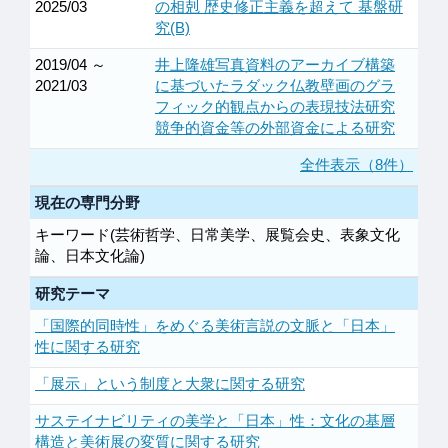
2025/03
の相剋 歴史修正主義を超えて 基盤研
究(B)
2019/04 ～
井上隆雄写真資料のアーカイブ構築
2021/03
に基づいたラダック仏教壁画のグラ
フィック的観点からの表現技法研究
競争的資金等の外部資金による研究
全件表示（8件）
現在の専門分野
キーワード(芸術哲学、日常美学、展覧会史、表象文化
論、日本文化論)
研究テーマ
「国際的同時性」をめぐる美術言説の文脈と「日本」
性に関する研究
「展示」という制度と大衆に関する研究
サステイナビリティの美学と「日本」性：文化の基層
構造と美術展の変質に関する研究