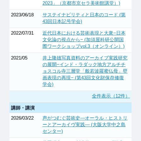
2023」（京都市京セラ美術館講堂）)
2023/06/18
サステイナビリティと日本のコード (第
43回日本記号学会)
2022/07/31
近代日本における芸術表現と大衆−日本
文化論の視点から− (加須屋科研公開国
際ワークショップvol.3（オンライン）)
2021/05
井上隆雄写真資料のアーカイブ実践研究
の展開−インド・ラダック地方アルチチ
ョスコル寺三層堂「般若波羅蜜仏母」壁
画表現の再現− (第43回文化財保存修復
学会)
全件表示（12件）
講師・講演
2026/03/22
声がつむぐ芸術史—オーラル・ヒストリ
ーとアーカイヴ実践— (大阪大学中之島
センター)