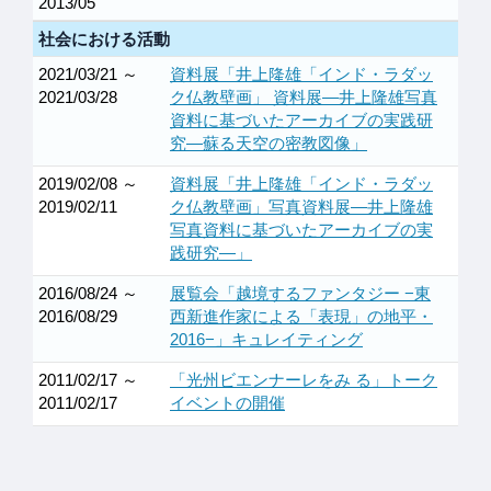
2013/05
社会における活動
2021/03/21 ～
資料展「井上隆雄「インド・ラダッ
2021/03/28
ク仏教壁画」 資料展—井上隆雄写真
資料に基づいたアーカイブの実践研
究—蘇る天空の密教図像」
2019/02/08 ～
資料展「井上隆雄「インド・ラダッ
2019/02/11
ク仏教壁画」写真資料展—井上隆雄
写真資料に基づいたアーカイブの実
践研究—」
2016/08/24 ～
展覧会「越境するファンタジー −東
2016/08/29
西新進作家による「表現」の地平・
2016−」キュレイティング
2011/02/17 ～
「光州ビエンナーレをみ る」トーク
2011/02/17
イベントの開催