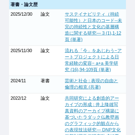
著書・論文歴
2025/12/30
論文
サステイナビリティ（持続
可能性）と日本のコード--未
完の持続性と文化の基層構
造に関する研究— 3 (1),1-12
頁 (単著)
2025/11/30
論文
流れる「今」をあじわう−ア
ートプロジェクトによる日
常経験の変容− a+a 美学研
究 (16),94-109頁 (単著)
2024/11
著書
芸術と社会 : 表現の自由と
倫理の相克 (共著)
2022/12
論文
共同研究による創造的アー
カイブの形成 : 井上隆雄写
真資料のアーカイブ構築に
基づいたラダック仏教壁画
のグラフィック的観点から
の表現技法研究— DNP文化