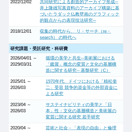
2022/12/02
共同研究による創造的アーカイブ形成─
井上隆雄写真資料のアーカイブ構築に基
づいたラダック仏教壁画のグラフィック
的観点からの表現技法研究─
2018/12/01
収集の時代から、 リ・サーチ（re・
search） の時代へ
研究課題・受託研究・科研費
2026/04/01 ～
循環の美学と共生--美術展における
2029/03/31
「鑑賞」概念の変質と文化の基層構
造に関する研究-- 基盤研究（C）
2025/01 ～
1970年代、ドイツにおける「植松奎
2026/03
二」受容 競争的資金等の外部資金に
よる研究
2023/04 ～
サステイナビリティの美学と「日
2026/03
本」性：文化の基層構造と美術展の
変質に関する研究 若手研究
2020/04 ～
芸術と社会－「表現の自由」と倫理