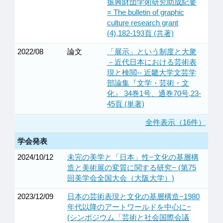
振興財団学術研究助成紀要
= The bulletin of graphic
culture research grant
(4),182-193頁 (共著)
2022/08
論文
「展示」という制度と大衆
－近代日本における芸術表
現と検閲-- 近畿大学文芸学
部論集『文学・芸術・文
化』 34巻1号、通巻70号,23-
45頁 (単著)
全件表示（16件）
学会発表
2024/10/12
未完の美学と「日本」性−文化の基層構
造と美術展の変質に関する研究− (第75
回美学会全国大会（大阪大学）)
2023/12/09
日本の芸術表現と文化の基層構造−1980
年代以降のアートワールドを中心に−
(シンポジウム「芸術と社会国際会議