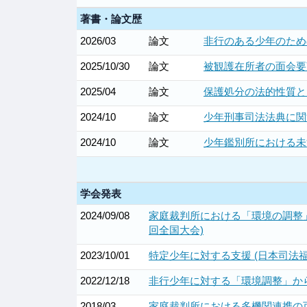
著書・論文歴
2026/03
論文
非行のある少年のための就労
2025/10/30
論文
被観護在所者の面会要望取
2025/04
論文
保護処分の法的性質と内容 
2024/10
論文
少年刑事司法法典に関する
2024/10
論文
少年鑑別所における未
学会発表
2024/09/08
家庭裁判所における「環境の調整
回全国大会)
2023/10/01
特定少年に対する支援 (日本司法福
2022/12/18
非行少年に対する「環境調整」から
2018/03
家庭裁判所における多機関連携の