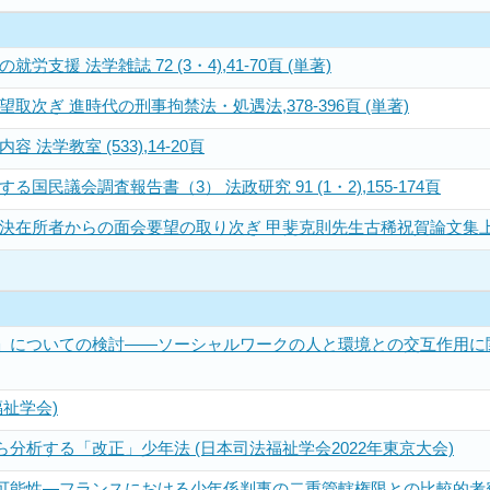
支援 法学雑誌 72 (3・4),41-70頁 (単著)
次ぎ 進時代の刑事拘禁法・処遇法,378-396頁 (単著)
法学教室 (533),14-20頁
国民議会調査報告書（3） 法政研究 91 (1・2),155-174頁
決在所者からの面会要望の取り次ぎ 甲斐克則先生古稀祝賀論文集
」についての検討――ソーシャルワークの人と環境との交互作用に関
祉学会)
分析する「改正」少年法 (日本司法福祉学会2022年東京大会)
可能性―フランスにおける少年係判事の二重管轄権限との比較的考察