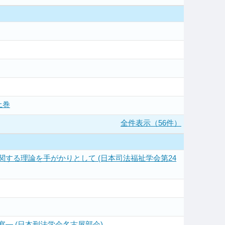
上巻
全件表示（56件）
する理論を手がかりとして (日本司法福祉学会第24
― (日本刑法学会名古屋部会)