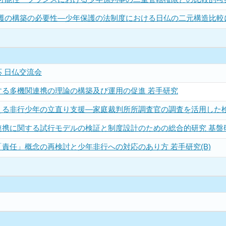
護の構築の必要性―少年保護の法制度における日仏の二元構造比較に
 日仏交流会
する多機関連携の理論の構築及び運用の促進 若手研究
える非行少年の立直り支援―家庭裁判所所調査官の調査を活用した検
携に関する試行モデルの検証と制度設計のための総合的研究 基盤研
責任」概念の再検討と少年非行への対応のあり方 若手研究(B)