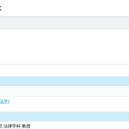
ス
法学)
部 法律学科 教授