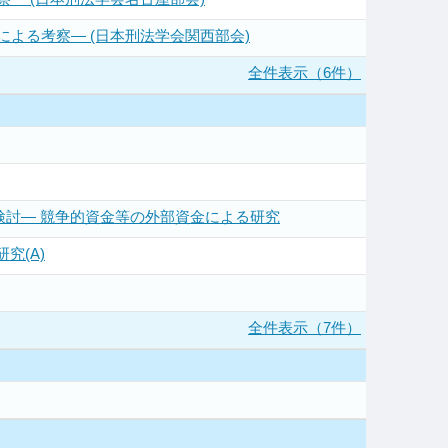
よる考察― (日本刑法学会関西部会)
全件表示（6件）
討― 競争的資金等の外部資金による研究
究(A)
全件表示（7件）