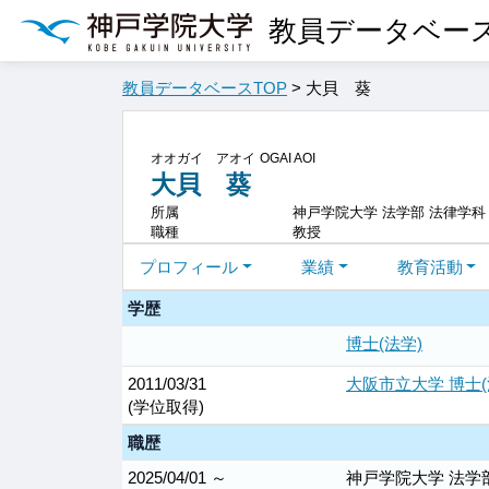
教員データベー
教員データベースTOP
> 大貝 葵
オオガイ アオイ
OGAI AOI
大貝 葵
所属
神戸学院大学 法学部 法律学科
職種
教授
プロフィール
業績
教育活動
学歴
博士(法学)
2011/03/31
大阪市立大学 博士(
(学位取得)
職歴
2025/04/01 ～
神戸学院大学 法学