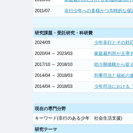
2011/07
非行少年への多様かつ共時的な保
研究課題・受託研究・科研費
2024/09
少年非行とその対応
2020/04 ～ 2023/03
家庭裁判所が主導
2017/10 ～ 2018/10
幼少期体験から捉
2014/04 ～ 2018/03
刑事司法と福祉の連
2014/04 ～ 2018/03
少年司法における「
現在の専門分野
キーワード(非行のある少年 社会生活支援)
研究テーマ