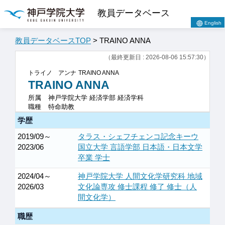
教員データベース
English
教員データベースTOP
> TRAINO ANNA
（最終更新日 : 2026-08-06 15:57:30）
トライノ アンナ
TRAINO ANNA
TRAINO ANNA
所属
神戸学院大学 経済学部 経済学科
職種
特命助教
学歴
2019/09～
タラス・シェフチェンコ記念キーウ
2023/06
国立大学 言語学部 日本語・日本文学
卒業 学士
2024/04～
神戸学院大学 人間文化学研究科 地域
2026/03
文化論専攻 修士課程 修了 修士（人
間文化学）
職歴