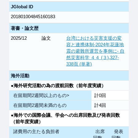
JGlobal ID
201801004845160183
著書・論文歴
2025/12
論文
台湾における災害支援の変
容と連携体制-2024年花蓮地
震の避難所運営を事例に- 自
然災害科学 ４４ (３),327-
338頁 (単著)
海外活動
●海外研究活動の為の渡航回数（前年度実績）
在留期間2週間以上のもの>
計0回
在留期間2週間未満のもの
計4回
●海外での国際会議、学会への出席回数及び発表回数
（前年度実績）
諸費用の主たる負担者
出席
発表
回数
回数