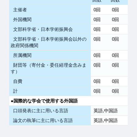
主催者
0回
0回
外国機関
0回
0回
文部科学省・日本学術振興会
0回
0回
文部科学省・日本学術振興会以外の
0回
0回
政府関係機関
所属機関
0回
0回
財団等（寄付金・委任経理金含みま
0回
0回
す）
自費
0回
0回
計
0回
0回
●国際的な学会で使用する外国語
口頭発表に主に用いる言語
英語,中国語
論文の執筆に主に用いる言語
英語,中国語